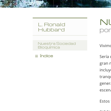
N
L. Ronald
por
Hubbard
Nuestra Sociedad
Vivim
Bioquímica
≡
índice
Sería 
gran 
incluy
tranqu
gener
escen
Estos