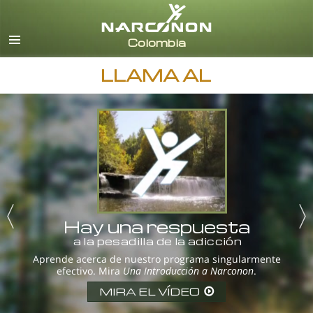
Español
Todas las Regiones/Idiomas
LLAMA AL
Hay una respuesta
a la pesadilla de la adicción
Aprende acerca de nuestro programa singularmente
efectivo. Mira
Una Introducción a Narconon
.
MIRA EL VÍDEO