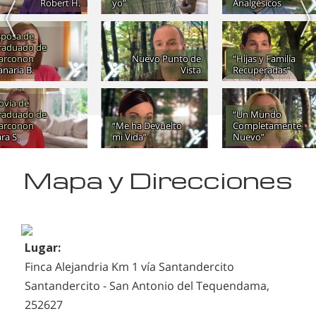
Robert H.
yo”
Analgésicos
sposa de
raduado de
arconon
Nuevo Punto de
“Hijas y Familia
naria B.
Vista
Recuperadas”
ovia de
raduado de
“Un Mundo
arconon
“Me ha Devuelto
Completamente
ra S.
mi Vida”
Nuevo”
Mapa y Direcciones
Lugar:
Finca Alejandria Km 1 vía Santandercito
Santandercito - San Antonio del Tequendama,
252627