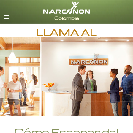
Español
Todas las Regiones/Idiomas
LLAMA AL
Cómo Escapar del