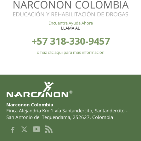
NARCONON COLOMBIA
EDUCACIÓN Y REHABILITACIÓN DE DROGAS
Encuentra Ayuda Ahora
LLAMA AL
+57 318-330-9457
o haz clic aquí para más información
®
Narconon Colombia
Finca Alejandria Km 1 vía Santandercito
,
Santandercito -
San Antonio del Tequendama
,
252627
,
Colombia