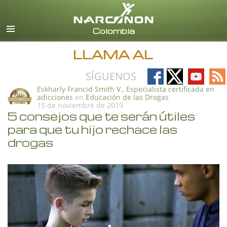
Español
Todas las Regiones/Idiomas
LLAMA AL
Follow
Follow
Follow
Fo
SÍGUENOS
on
on
on
on
Eskharly Francid Smith V., Especialista certificada en
adicciones
en
Educación de las Drogas
Facebook
X
YouTub
RS
15 de noviembre de 2019
5 consejos que te serán útiles
para que tu hijo rechace las
drogas