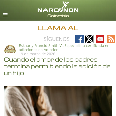
Español
Todas las Regiones/Idiomas
LLAMA AL
Follow
Follow
Follow
Fo
SÍGUENOS
on
on
on
on
Eskharly Francid Smith V., Especialista certificada en
adicciones
en
Adiccion
Facebook
X
YouTub
RS
19 de marzo de 2026
Cuando el amor de los padres
termina permitiendo la adición de
un hijo