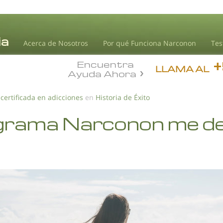
Acerca de Nosotros
Por qué Funciona Narconon
Tes
Encuentra
LLAMA AL
Ayuda Ahora
 certificada en adicciones
en
Historia de Éxito
ograma Narconon me de