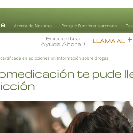
Acerca de Nosotros
Por qué Funciona Narconon
Tes
Encuentra
LLAMA AL
Ayuda Ahora
 certificada en adicciones
en
Información sobre drogas
omedicación te pude ll
icción