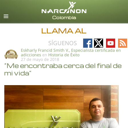
Español
Todas las Regiones/Idiomas
LLAMA AL
Follow
Follow
Follow
Fo
SÍGUENOS
on
on
on
on
Eskharly Francid Smith V., Especialista certificada en
adicciones
en
Historia de Éxito
Facebook
X
YouTub
RS
27 de mayo de 2018
“Me encontraba cerca del final de
mi vida”