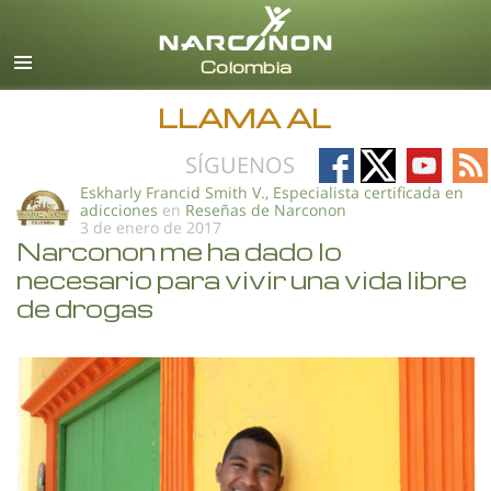
Español
Todas las Regiones/Idiomas
LLAMA AL
Follow
Follow
Follow
Fo
SÍGUENOS
on
on
on
on
Eskharly Francid Smith V., Especialista certificada en
adicciones
en
Reseñas de Narconon
Facebook
X
YouTub
RS
3 de enero de 2017
Narconon me ha dado lo
necesario para vivir una vida libre
de drogas