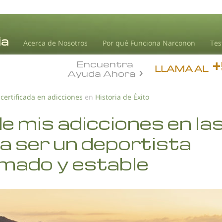
Acerca de Nosotros
Por qué Funciona Narconon
Tes
Encuentra
LLAMA AL
Ayuda Ahora
 certificada en adicciones
en
Historia de Éxito
e mis adicciones en la
, a ser un deportista
mado y estable