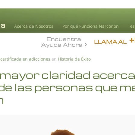
Acerca de Nosotros
Por qué Funciona Narconon
Tes
Encuentra
LLAMA AL
Ayuda Ahora
 certificada en adicciones
en
Historia de Éxito
mayor claridad acerca 
 de las personas que m
n