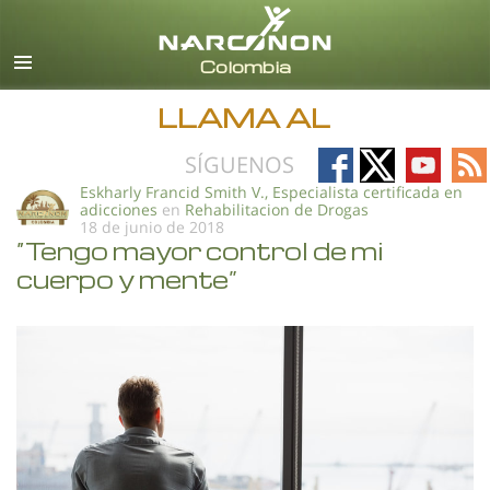
Español
Todas las Regiones/Idiomas
LLAMA AL
Follow
Follow
Follow
Fo
SÍGUENOS
on
on
on
on
Eskharly Francid Smith V., Especialista certificada en
adicciones
en
Rehabilitacion de Drogas
Facebook
X
YouTub
RS
18 de junio de 2018
“Tengo mayor control de mi
cuerpo y mente”