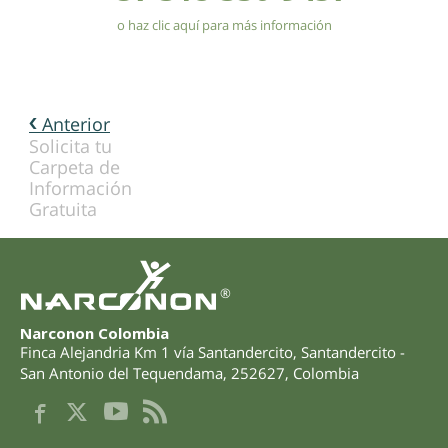
o haz clic aquí para más información
Anterior
Solicita tu
Carpeta de
Información
Gratuita
®
Narconon Colombia
Finca Alejandria Km 1 vía Santandercito
,
Santandercito -
San Antonio del Tequendama
,
252627
,
Colombia