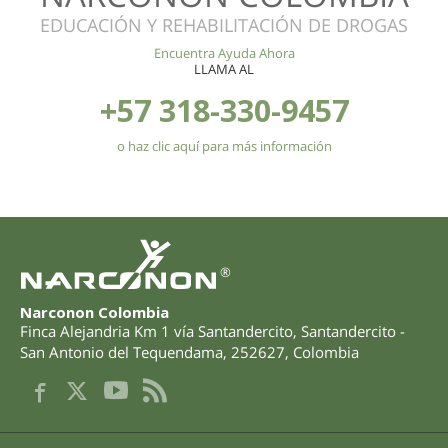
EDUCACIÓN Y REHABILITACIÓN DE DROGAS
Encuentra Ayuda Ahora
LLAMA AL
+57 318-330-9457
o haz clic aquí para más información
®
Narconon Colombia
Finca Alejandria Km 1 vía Santandercito
,
Santandercito -
San Antonio del Tequendama
,
252627
,
Colombia