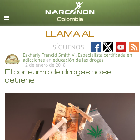
Español
Todas las Regiones/Idiomas
LLAMA AL
Follow
Follow
Follow
Fo
SÍGUENOS
on
on
on
on
Eskharly Francid Smith V., Especialista certificada en
adicciones
en
educación de las drogas
Facebook
X
YouTub
RS
12 de enero de 2018
El consumo de drogas no se
detiene