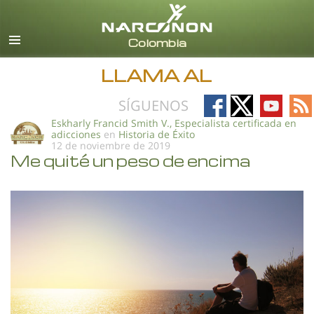
Español
Todas las Regiones/Idiomas
LLAMA AL
Follow
Follow
Follow
Fo
SÍGUENOS
on
on
on
on
Eskharly Francid Smith V., Especialista certificada en
adicciones
en
Historia de Éxito
Facebook
X
YouTub
RS
12 de noviembre de 2019
Me quité un peso de encima