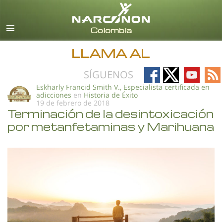
Español
Todas las Regiones/Idiomas
LLAMA AL
Follow
Follow
Follow
Fo
SÍGUENOS
on
on
on
on
Eskharly Francid Smith V., Especialista certificada en
adicciones
en
Historia de Éxito
Facebook
X
YouTub
RS
19 de febrero de 2018
Terminación de la desintoxicación
por metanfetaminas y Marihuana