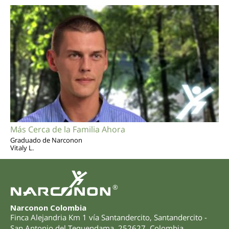
Más Cerca de la Familia Ahora
Graduado de Narconon
Vitaly L.
®
Narconon Colombia
Finca Alejandria Km 1 vía Santandercito
,
Santandercito -
San Antonio del Tequendama
,
252627
,
Colombia