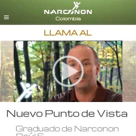
Español
Todas las Regiones/Idiomas
LLAMA AL
Nuevo Punto de Vista
Graduado de Narconon
Raúl S.