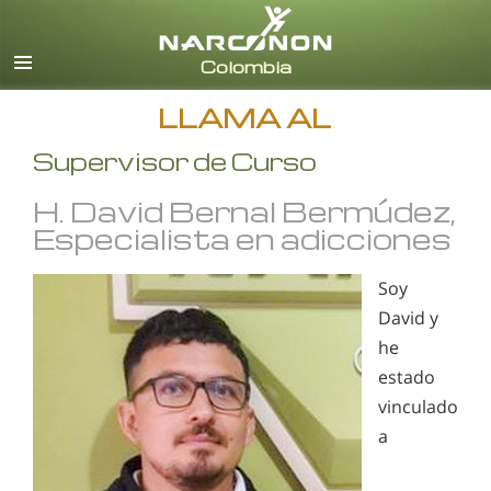
Español
Todas las Regiones/Idiomas
LLAMA AL
Supervisor de Curso
H. David Bernal Bermúdez,
Especialista en adicciones
Soy
David y
he
estado
vinculado
a