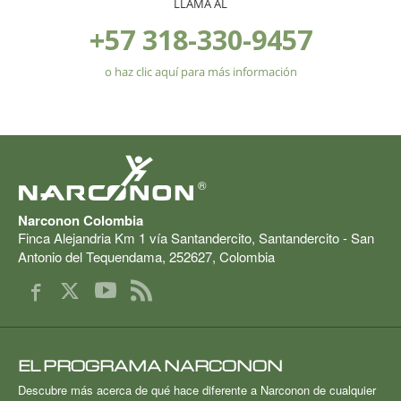
LLAMA AL
+57 318-330-9457
o haz clic aquí para más información
®
Narconon Colombia
Finca Alejandria Km 1 vía Santandercito
,
Santandercito - San
Antonio del Tequendama
,
252627
,
Colombia
EL PROGRAMA NARCONON
Descubre más acerca de qué hace diferente a Narconon de cualquier