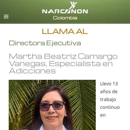
Español
Todas las Regiones/Idiomas
LLAMA AL
Directora Ejecutiva
Martha Beatriz Camargo
Vanegas, Especialista en
Adicciones
Llevo 13
años de
trabajo
continuo
en