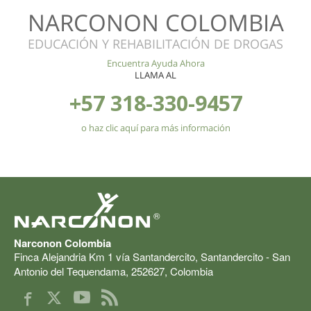
NARCONON COLOMBIA
EDUCACIÓN Y REHABILITACIÓN DE DROGAS
Encuentra Ayuda Ahora
LLAMA AL
+57 318-330-9457
o haz clic aquí para más información
®
Narconon Colombia
Finca Alejandria Km 1 vía Santandercito
,
Santandercito - San
Antonio del Tequendama
,
252627
,
Colombia