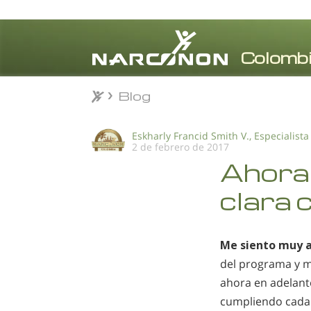
Blog
Blog
⨯
Eskharly Francid Smith V., Especialista
2 de febrero de 2017
Ahora 
clara 
Me siento muy 
del programa y m
ahora en adelante
cumpliendo cada 