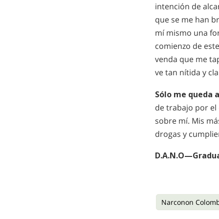
intención de alc
que se me han bri
mí mismo una fort
comienzo de este
venda que me tap
ve tan nítida y c
Sólo me queda 
de trabajo por e
sobre mí. Mis más
drogas y cumplie
D.A.N.O—Gradua
Narconon Colomb