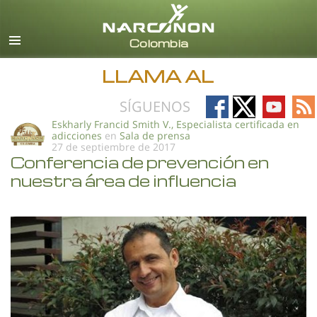
Español
Todas las Regiones/Idiomas
LLAMA AL
Follow
Follow
Follow
Fo
SÍGUENOS
on
on
on
on
Eskharly Francid Smith V., Especialista certificada en
adicciones
en
Sala de prensa
Facebook
X
YouTub
RS
27 de septiembre de 2017
Conferencia de prevención en
nuestra área de influencia