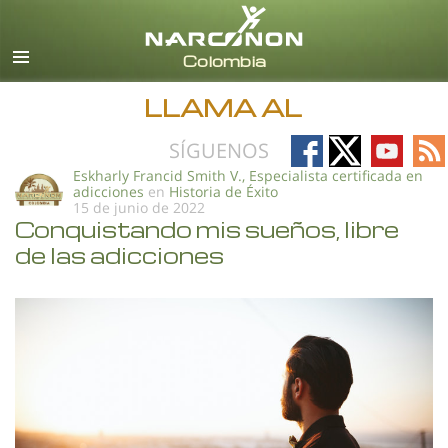
Español
Todas las Regiones/Idiomas
LLAMA AL
Follow
Follow
Follow
Fo
SÍGUENOS
on
on
on
on
Eskharly Francid Smith V., Especialista certificada en
adicciones
en
Historia de Éxito
Facebook
X
YouTub
RS
15 de junio de 2022
Conquistando mis sueños, libre
de las adicciones