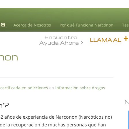
Acerca de Nosotros
Por qué Funciona Narconon
Tes
Encuentra
LLAMA AL
Ayuda Ahora
onon
 certificada en adicciones
en
Información sobre drogas
n?
 32 años de experiencia de Narconon (Narcóticos no)
e de la recuperación de muchas personas que han