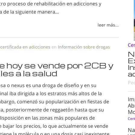
ro proceso de rehabilitación en adicciones y
 de la siguiente manera...
leer más...
Ce
 certificada en adicciones
en
Información sobre drogas
N
E
e hoy se vende por 2CB y
I
es a la salud
a
Pe
osa o nexus es una droga de diseño y en su
nal iba dirigida a los estratos más altos de la
Im
mbargo, comenzó su popularización en fiestas de
Ab
ca, posteriormente de reggaetón hasta que su
Mo
disposición en las zonas más populares de
Cen
e bajar los precios, lo que actualmente se vende
Na
ene la molécula o en una dosis casi inexistente.