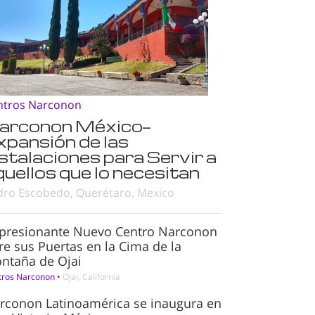
ntros Narconon
arconon México—
xpansión de las
nstalaciones para Servir a
quellos que lo necesitan
dro Escobedo, Querétaro, Mexico
presionante Nuevo Centro Narconon
re sus Puertas en la Cima de la
ntaña de Ojai
tros Narconon
•
Ojai, California
rconon Latinoamérica se inaugura en