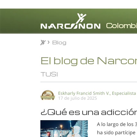
Blog
Blog
⨯
El blog de Narc
TUSI
Eskharly Francid Smith V., Especialista
17 de julio de 2025
¿Qué es una adicció
A lo largo de los
ha sido partícip