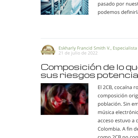
pasado por nuest
podemos definirla
Eskharly Francid Smith V., Especialista
21 de julio de 2022
Composición de lo qu
sus riesgos potencial
El 2CB, cocaína r
composición origi
población. Sin e
música electróni
acceso estuvo a 
Colombia. A fin d
como 2CB no conti