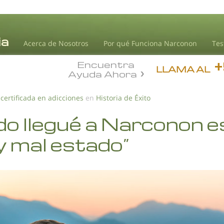
Acerca de Nosotros
Por qué Funciona Narconon
Tes
Encuentra
LLAMA AL
Ayuda Ahora
 certificada en adicciones
en
Historia de Éxito
o llegué a Narconon 
 mal estado”