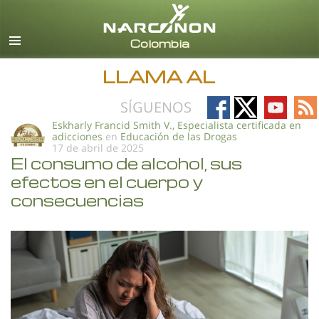
Español
Todas las Regiones/Idiomas
LLAMA AL
Follow
Follow
Follow
Fo
SÍGUENOS
on
on
on
on
Eskharly Francid Smith V., Especialista certificada en
adicciones
en
Educación de las Drogas
Facebook
X
YouTub
RS
17 de abril de 2025
El consumo de alcohol, sus
efectos en el cuerpo y
consecuencias