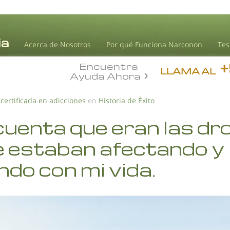
Acerca de Nosotros
Por qué Funciona Narconon
Tes
Encuentra
LLAMA AL
Ayuda Ahora
 certificada en adicciones
en
Historia de Éxito
cuenta que eran las dr
e estaban afectando y
do con mi vida.