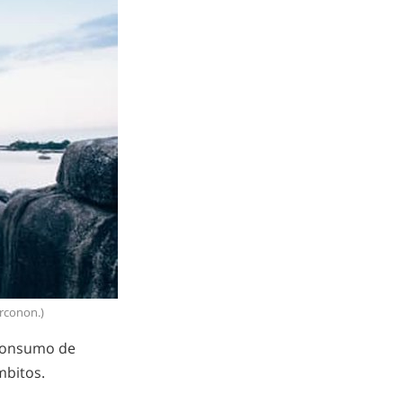
arconon.)
 consumo de
mbitos.