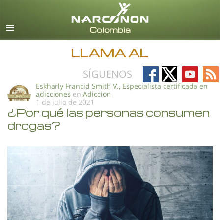
Español
Todas las Regiones/Idiomas
LLAMA AL
Follow
Follow
Follow
Fo
SÍGUENOS
on
on
on
on
Eskharly Francid Smith V., Especialista certificada en
adicciones
en
Adiccion
Facebook
X
YouTub
RS
1 de julio de 2021
¿Por qué las personas consumen
drogas?