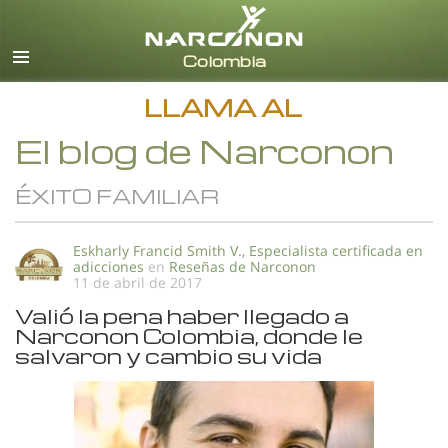
Español
Todas las Regiones/Idiomas
LLAMA AL
El blog de Narconon
ÉXITO FAMILIAR
Eskharly Francid Smith V., Especialista certificada en
adicciones
en
Reseñas de Narconon
11 de abril de 2017
Valió la pena haber llegado a
Narconon Colombia, donde le
salvaron y cambio su vida