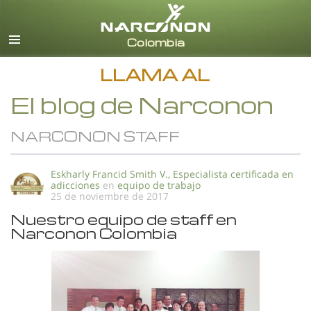
Español
Todas las Regiones/Idiomas
LLAMA AL
El blog de Narconon
NARCONON STAFF
Eskharly Francid Smith V., Especialista certificada en
adicciones
en
equipo de trabajo
25 de noviembre de 2017
Nuestro equipo de staff en
Narconon Colombia