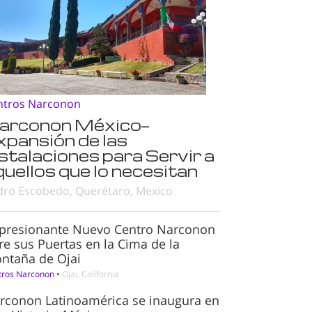
ntros Narconon
arconon México—
xpansión de las
nstalaciones para Servir a
quellos que lo necesitan
dro Escobedo, Querétaro, Mexico
presionante Nuevo Centro Narconon
re sus Puertas en la Cima de la
ntaña de Ojai
tros Narconon
•
Ojai, California
rconon Latinoamérica se inaugura en