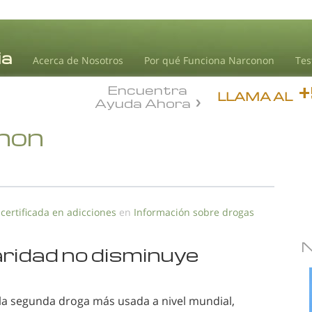
Acerca de Nosotros
Por qué Funciona Narconon
Tes
Encuentra
LLAMA AL
Ayuda Ahora
onon
 certificada en adicciones
en
Información sobre drogas
aridad no disminuye
la segunda droga más usada a nivel mundial,