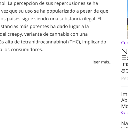
hol. La percepción de sus repercusiones se ha
 vez que su uso se ha popularizado a pesar de que
los países sigue siendo una substancia ilegal. El
bstancias más potentes ha dado lugar a la
del creepy, variante de cannabis con una
s alta de tetrahidrocannabinol (THC), implicando
Ce
a los consumidores.
N
E
leer más...
I
a
Pe
Im
Ab
Mo
Cen
Na