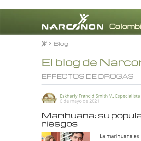
Blog
Blog
⨯
El blog de Narc
EFFECTOS DE DROGAS
Eskharly Francid Smith V., Especialista
6 de mayo de 2021
Marihuana: su popul
riesgos
La marihuana es 