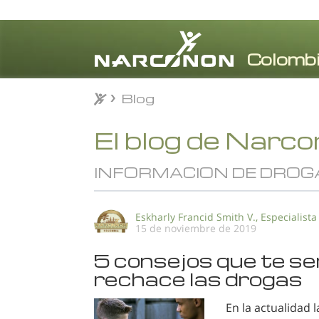
Blog
Blog
⨯
El blog de Narc
INFORMACION DE DROG
Eskharly Francid Smith V., Especialista
15 de noviembre de 2019
5 consejos que te ser
rechace las drogas
En la actualidad 