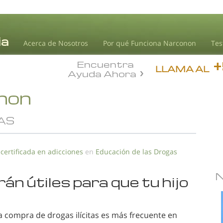
Acerca de Nosotros
Por qué Funciona Narconon
Tes
Encuentra
LLAMA AL
Ayuda Ahora
onon
AS
 certificada en adicciones
en
Educación de las Drogas
án útiles para que tu hijo
la compra de drogas ilícitas es más frecuente en