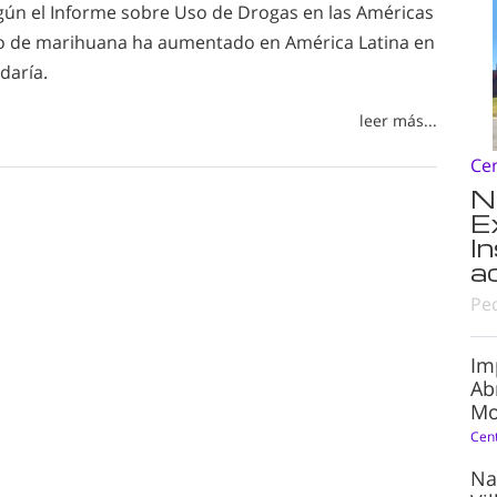
gún el Informe sobre Uso de Drogas en las Américas
o de marihuana ha aumentado en América Latina en
daría.
leer más...
Ce
N
E
I
a
Pe
Im
Ab
Mo
Cen
Na