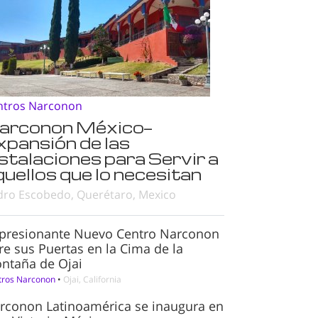
ntros Narconon
arconon México—
xpansión de las
nstalaciones para Servir a
quellos que lo necesitan
dro Escobedo, Querétaro, Mexico
presionante Nuevo Centro Narconon
re sus Puertas en la Cima de la
ntaña de Ojai
tros Narconon
•
Ojai, California
rconon Latinoamérica se inaugura en