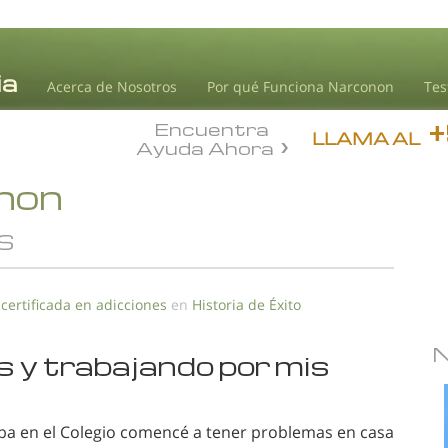
Acerca de Nosotros
Por qué Funciona Narconon
Tes
Encuentra
LLAMA AL
Ayuda Ahora
onon
S
 certificada en adicciones
en
Historia de Éxito
s y trabajando por mis
a en el Colegio comencé a tener problemas en casa