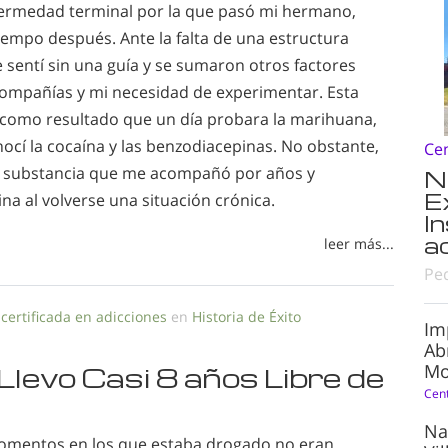
ermedad terminal por la que pasó mi hermano,
iempo después. Ante la falta de una estructura
e sentí sin una guía y se sumaron otros factores
ompañías y mi necesidad de experimentar. Esta
como resultado que un día probara la marihuana,
ocí la cocaína y las benzodiacepinas. No obstante,
Ce
la substancia que me acompañó por años y
N
E
na al volverse una situación crónica.
I
a
leer más...
Pe
 certificada en adicciones
en
Historia de Éxito
Im
Ab
Mo
levo Casi 8 años Libre de
Cen
Na
omentos en los que estaba drogado no eran