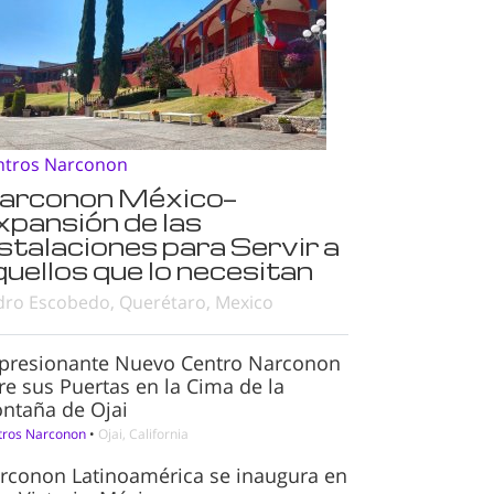
ntros Narconon
arconon México—
xpansión de las
nstalaciones para Servir a
quellos que lo necesitan
dro Escobedo, Querétaro, Mexico
presionante Nuevo Centro Narconon
re sus Puertas en la Cima de la
ntaña de Ojai
tros Narconon
•
Ojai, California
rconon Latinoamérica se inaugura en