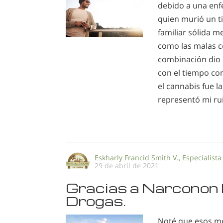
debido a una enf
quien murió un t
familiar sólida m
como las malas c
combinación dio 
con el tiempo con
el cannabis fue 
representó mi rui
Eskharly Francid Smith V., Especialista
29 de abril de 2021
Gracias a Narconon L
Drogas.
Noté que esos m