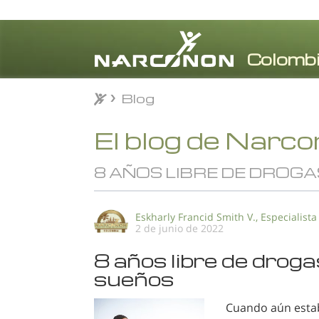
Blog
Blog
⨯
El blog de Narc
8 AÑOS LIBRE DE DROGA
Eskharly Francid Smith V., Especialista
2 de junio de 2022
8 años libre de droga
sueños
Cuando aún estab