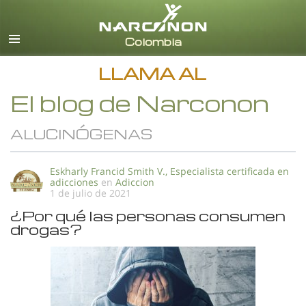
Español
Todas las Regiones/Idiomas
LLAMA AL
El blog de Narconon
ALUCINÓGENAS
Eskharly Francid Smith V., Especialista certificada en
adicciones
en
Adiccion
1 de julio de 2021
¿Por qué las personas consumen
drogas?