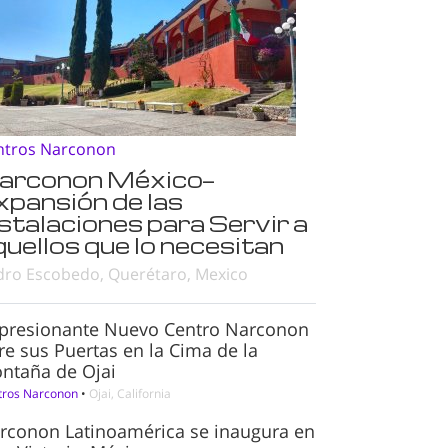
ntros Narconon
arconon México—
xpansión de las
nstalaciones para Servir a
quellos que lo necesitan
dro Escobedo, Querétaro, Mexico
presionante Nuevo Centro Narconon
re sus Puertas en la Cima de la
ntaña de Ojai
tros Narconon
•
Ojai, California
rconon Latinoamérica se inaugura en