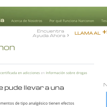
Acerca de Nosotros
Por qué Funciona Narconon
Tes
Encuentra
LLAMA AL
Ayuda Ahora
onon
 certificada en adicciones
en
Información sobre drogas
 pude llevar a una
mentos de tipo analgésico tienen efectos