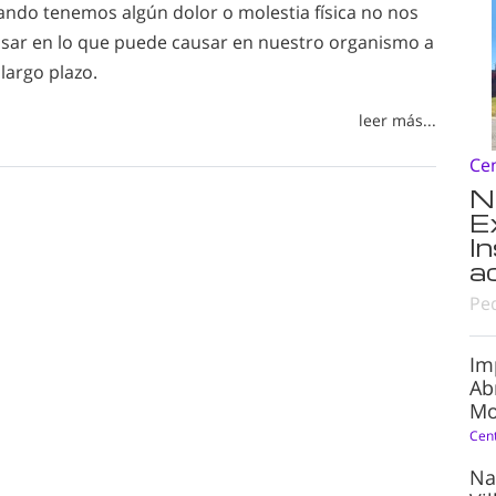
ando tenemos algún dolor o molestia física no nos
ar en lo que puede causar en nuestro organismo a
largo plazo.
leer más...
Ce
N
E
I
a
Pe
Im
Ab
Mo
Cen
Na