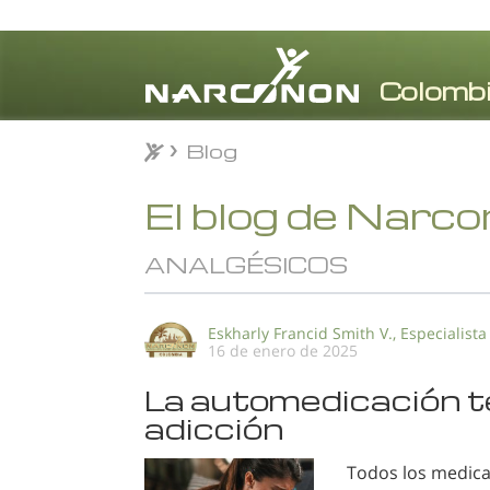
Blog
Blog
⨯
El blog de Narc
ANALGÉSICOS
Eskharly Francid Smith V., Especialista
16 de enero de 2025
La automedicación te
adicción
Todos los medica