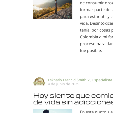
de consumir droga
formar parte de 
para estar ahí y 
vida. Desintoxic
tenía, por cosas 
Colombia a mi fa
proceso para dar
fue posible.
Eskharly Francid Smith V., Especialista
4 de junio de 2025
Hoy siento que com
de vida sin adiccione
En este punto sie