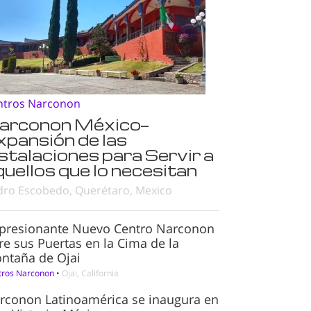
ntros Narconon
arconon México—
xpansión de las
nstalaciones para Servir a
quellos que lo necesitan
dro Escobedo, Querétaro, Mexico
presionante Nuevo Centro Narconon
re sus Puertas en la Cima de la
ntaña de Ojai
tros Narconon
•
Ojai, California
rconon Latinoamérica se inaugura en