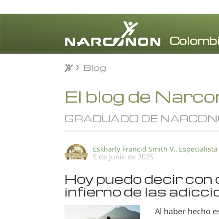
Blog
Blog
⨯
El blog de Narc
GRADUADO DE NARCON
Eskharly Francid Smith V., Especialista
5 de junio de 2025
Hoy puedo decir con o
infierno de las adicc
Al haber hecho e