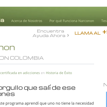
Acerca de Nosotros
Por qué Funciona Narconon
Tes
Encuentra
LLAMA AL
Ayuda Ahora
onon
ON COLOMBIA
 certificada en adicciones
en
Historia de Éxito
rgullo que salí de ese
iones
ste programa aprendí que uno no tiene la necesidad