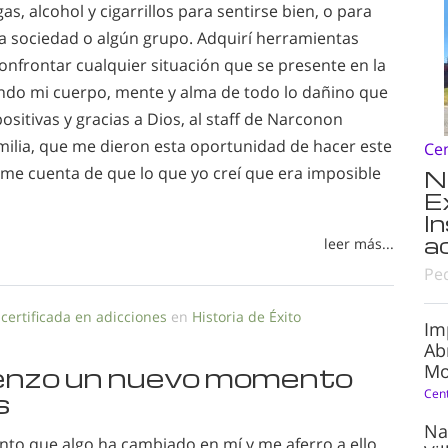
s, alcohol y cigarrillos para sentirse bien, o para
la sociedad o algún grupo. Adquirí herramientas
confrontar cualquier situación que se presente en la
ando mi cuerpo, mente y alma de todo lo dañino que
positivas y gracias a Dios, al staff de Narconon
milia, que me dieron esta oportunidad de hacer este
Ce
me cuenta de que lo que yo creí que era imposible
N
E
I
a
leer más...
Pe
 certificada en adicciones
en
Historia de Éxito
Im
Ab
Mo
ienzo un nuevo momento
Cen
s
Na
nto que algo ha cambiado en mí y me aferro a ello